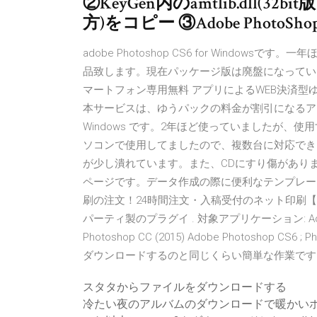
②KeyGen内のamtlib.dll(
方)をコピー ③Adobe PhotoSho
adobe Photoshop CS6 for Wind
品致します。現在パッケージ版は廃盤になっている
マートフォン専用無料 アプリによるWEB決済型
本サービスは、ゆうパックの料金が割引になるアプリ専用割引
Windows です。2年ほど使っていましたが
ソコンで使用してましたので、複数台に対応でき
が少し潰れています。また、CDにすり傷があり
ページです。データ作成の際に便利なテンプレー
刷の注文！24時間注文・入稿受付のネット印刷【印刷の
パーティ製のプラグイ . 対象アプリケーション: Adobe Pho
Photoshop CC (2015) Adobe Photosh
ダウンロードするのと同じくらい簡単な作業です
スタタからファイルをダウンロードする
冷たい夜のアルバムのダウンロードで暖かい