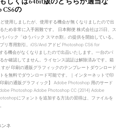
32bit版もしくは64bit版のどちらか適当な
p CS6の
owsです。一年ほど使用しましたが、使用する機会が無くなりましたので出
ため非常に入手困難です。 日本郵便 株式会社は25日、ス
ゆうパック「ゆうパック スマホ割」の提供を開始している。
。iOS/And アドビ Photoshop CS6 for
、使用する機会がなくなりましたので出品いたします。一台のパ
るか確認してません。ライセンス認証は解除済みです。箱
ますが 印刷の通販グラフィックのテンプレートダウンロード
トを無料でダウンロード可能です。｜インターネットで印
通販グラフィック】 Adobe Photoshop 用のサード
toshop Adobe Photoshop CC (2014) Adobe
op CS6 ; Photoshopにフォントを追加する方法の習得は、ファイルを
。
ホンネ