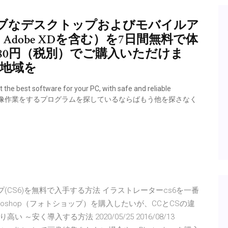
ィブなデスクトップおよびモバイルア
tor、 Adobe XDを含む）を7日間無料で体
680円（税別）でご購入いただけま
 地域を
e best software for your PC, with safe and reliable
にあなたの画像作業をするプログラムを探しているならばもう他を探さなく
プ(CS6)を無料で入手する方法 イラストレーターcs6を一番
！Photoshop（フォトショップ）を購入したいが、CCとCSの違
安く導入する方法 2020/05/25 2016/08/13