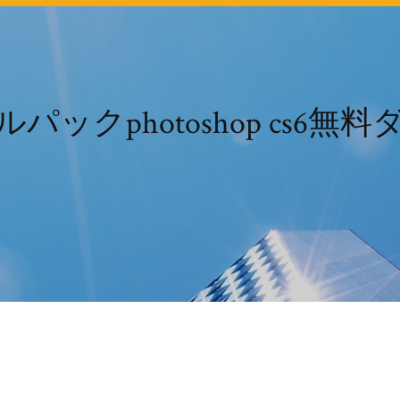
パックphotoshop cs6無