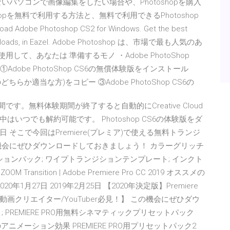
れていないパソコンで画像編集をしたい場合や、Photoshopを購入
opを無料で利用する方法と、無料で利用できるPhotoshop
Photoshop CS2 for Windows. Get the best
le downloads, in Eazel. Adobe Photoshop は、市場で最も人気のあ
て、あなたは 準備するモノ ・Adobe PhotoShop
 ①Adobe PhotoShop CS6の無償体験版をインストール
it版のどちらか適当な方)をコピー ③Adobe PhotoShop CS6の
す。無料体験期間が終了すると自動的にCreative Cloud
つでも解約可能です。 Photoshop CS6の体験版をダ
日 そこで今回はPremiere(プレミア)で使える無料トランジ
機会にぜひダウンロードしておきましょう！ カラーグリッチ
ョンパック; ワイプトランジションテンプレート; インクト
 Transition | Adobe Premiere Pro CC 2019 オススメの
0年1月27日 2019年2月25日 【2020年決定版】Premiere
クリエイター/YouTuber必見！】 この機会にぜひダウ
PREMIERE PRO用無料シネマティックプリセットパック
のアニメーション効果 PREMIERE PRO用プリセットパック2