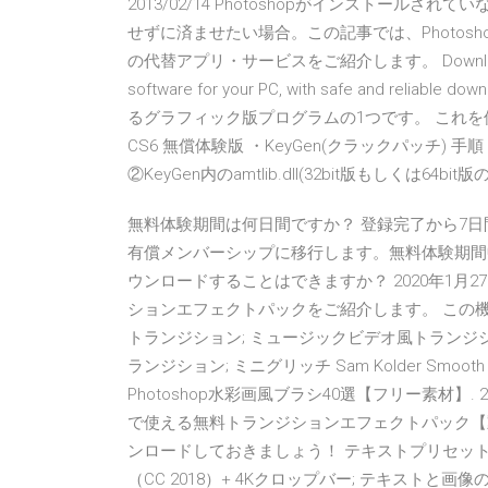
2013/02/14 Photoshopがインストールさ
せずに済ませたい場合。この記事では、Photosh
の代替アプリ・サービスをご紹介します。 Download Adobe 
software for your PC, with safe and reliab
るグラフィック版プログラムの1つです。 これを使用し
CS6 無償体験版 ・KeyGen(クラックパッチ) 手順
②KeyGen内のamtlib.dll(32bit版もしくは64b
無料体験期間は何日間ですか？ 登録完了から7日間で
有償メンバーシップに移行します。無料体験期間中はい
ウンロードすることはできますか？ 2020年1月27
ションエフェクトパックをご紹介します。 この
トランジション; ミュージックビデオ風トランジシ
ランジション; ミニグリッチ Sam Kolder Smooth ZOOM
Photoshop水彩画風ブラシ40選【フリー素材】. 202
で使える無料トランジションエフェクトパック【動画
ンロードしておきましょう！ テキストプリセット; 
（CC 2018）+ 4Kクロップバー; テキストと画像