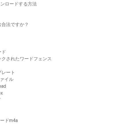
ウンロードする方法
とは合法ですか？
ロード
ックされたワードフェンス
プレート
ファイル
oad
x
ド
ードm4a