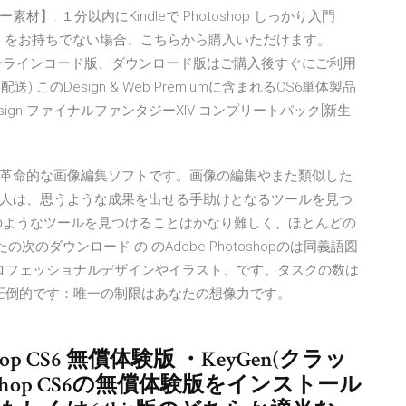
材】. １分以内にKindleで Photoshop しっかり入門
indle をお持ちでない場合、こちらから購入いただけます。
 オンラインコード版、ダウンロード版はご購入後すぐにご利用
料配送) このDesign & Web Premiumに含まれるCS6単体製品
 CS6｜InDesign ファイナルファンタジーXIV コンプリートパック[新生
toshop CS6は革命的な画像編集ソフトです。画像の編集やまた類似した
人は、思うような成果を出せる手助けとなるツールを見つ
のようなツールを見つけることはかなり難しく、ほとんどの
5：あなたの次のダウンロード の のAdobe Photoshopのは同義語図
プロフェッショナルデザインやイラスト、です。タスクの数は
hopの圧倒的です：唯一の制限はあなたの想像力です。
hop CS6 無償体験版 ・KeyGen(クラッ
toShop CS6の無償体験版をインストール