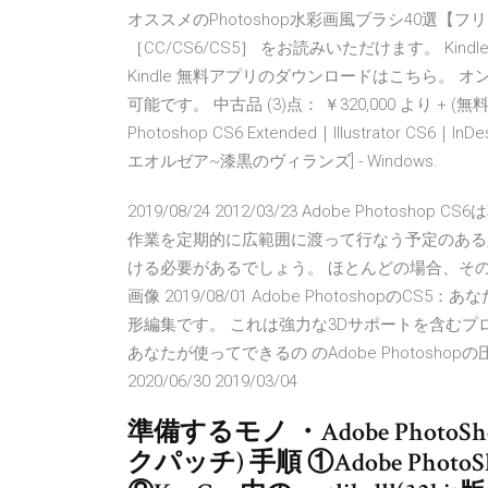
オススメのPhotoshop水彩画風ブラシ40選【フリー素
［CC/CS6/CS5］ をお読みいただけます。 K
Kindle 無料アプリのダウンロードはこちら。
可能です。 中古品 (3)点： ￥320,000 より + (無
Photoshop CS6 Extended｜Illustrator
エオルゼア~漆黒のヴィランズ] - Windows.
2019/08/24 2012/03/23 Adobe Pho
作業を定期的に広範囲に渡って行なう予定のある
ける必要があるでしょう。 ほとんどの場合、そ
画像 2019/08/01 Adobe PhotoshopのCS
形編集です。 これは強力な3Dサポートを含む
あなたが使ってできるの のAdobe Photos
2020/06/30 2019/03/04
準備するモノ ・Adobe PhotoS
クパッチ) 手順 ①Adobe Pho