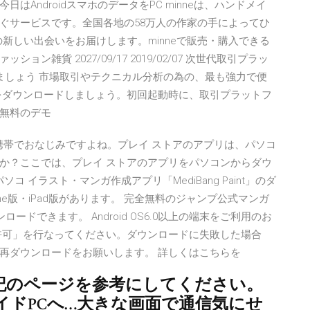
AndroidスマホのデータをPC minneは、ハンドメイ
ぐサービスです。全国各地の58万人の作家の手によってひ
の新しい出会いをお届けします。minneで販売・購入できる
雑貨 2027/09/17 2019/02/07 次世代取引プラッ
ましょう 市場取引やテクニカル分析の為の、最も強力で便
r 4をダウンロードしましょう。初回起動時に、取引プラットフ
無料のデモ
はAndroid携帯でおなじみですよね。プレイ ストアのアプリは、パソコ
か？ここでは、プレイ ストアのアプリをパソコンからダウ
コ イラスト・マンガ作成アプリ「MediBang Paint」のダ
hone版・iPad版があります。 完全無料のジャンプ公式マンガ
ードできます。 Android OS6.0以上の端末をご利用のお
許可」を行なってください。ダウンロードに失敗した場合
再ダウンロードをお願いします。 詳しくはこちらを
いては下記のページを参考にしてください。
イドPCへ…大きな画面で通信気にせ