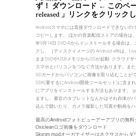
ず！ ダウンロード ← このページから「 
released 」リンクをクリッ
Androidスマホには直接ダウンロードできないの
コピーします。 ほかの音楽配信ストアの場合は、
年9月14日 DVD-Rからインストールする場合
クし、［ディスクイメージの Android-x86は、
ままDVDやUSBメモリからOSが起動 クラウド
スマホとパソコンをつなぐ方法があります。また、A
SDカードからパソコンに画像を取り込むことができ
SDK(要するにAndroid開発ツールセット)に含
にアプリをインストールする方法もあります。 good;
ますし、最近のタブレットなんかはそれ自体がパ
込んで聴いたり、カメラ撮影した写真や動画をハ
最高のAndroidフォトビューアーアプリの無
Oxicleanロゴ画像をダウンロード
Skyrim modオーガナイザーはネクサスから