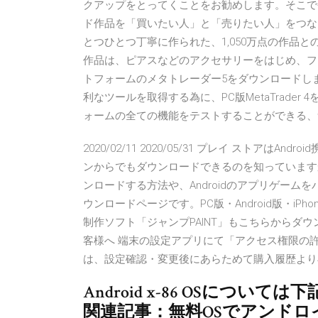
クアップをとってくことをお勧めします。そこで今日は
ド作品を「買いたい人」と「売りたい人」をつな
とつひとつ丁寧に作られた、1,050万点の作品と
作品は、ピアスなどのアクセサリーをはじめ、ファッション
トフォームのメタトレーダー5をダウンロードし
利なツールを取得する為に、PC版MetaTrade
ォームの全ての機能をテストすることができる、
2020/02/11 2020/05/31 プレイ ストア
ンからでもダウンロードできるのを知っています
ンロードする方法や、Androidのアプリゲームをパソ
ウンロードページです。PC版・Android版・iP
制作ソフト「ジャンプPAINT」もこちらからダウンロ
客様へ 端末の設定アプリにて「アクセス権限の
は、設定確認・変更後にあらためて購入履歴より
Android x-86 OSにつ
関連記事：無料OSでアンドロ