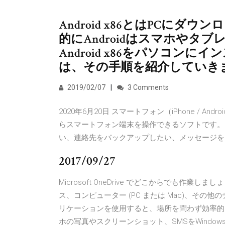
Android x86とはPCにダウ
的にAndroidはスマホやタ
Android x86をパソコン
は、その手順を紹介していき
2019/02/07
3 Comments
2020年6月20日 スマートフォン（iPhone / 
らスマートフォン端末を操作できるソフトです。ス
い、連絡先をバックアップしたい、メッセージ
2017/09/27
Microsoft OneDrive でどこからでも作業し
ス、コンピューター (PC または Mac)、その他
リケーションを使用すると、場所を問わず効率的に共同作業で
ホの写真やスクリーンショット、SMSをWindows