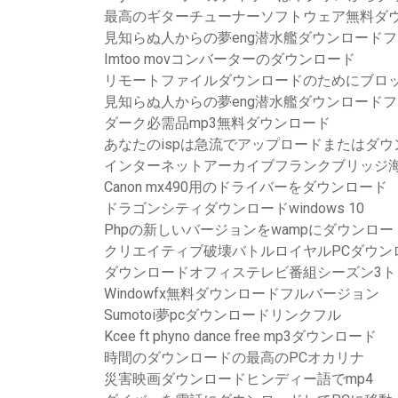
最高のギターチューナーソフトウェア無料ダ
見知らぬ人からの夢eng潜水艦ダウンロード
Imtoo movコンバーターのダウンロード
リモートファイルダウンロードのためにブロ
見知らぬ人からの夢eng潜水艦ダウンロード
ダーク必需品mp3無料ダウンロード
あなたのispは急流でアップロードまたはダ
インターネットアーカイブフランクブリッジ海
Canon mx490用のドライバーをダウンロード
ドラゴンシティダウンロードwindows 10
Phpの新しいバージョンをwampにダウンロー
クリエイティブ破壊バトルロイヤルPCダウン
ダウンロードオフィステレビ番組シーズン3ト
Windowfx無料ダウンロードフルバージョン
Sumotoi夢pcダウンロードリンクフル
Kcee ft phyno dance free mp3ダウンロード
時間のダウンロードの最高のPCオカリナ
災害映画ダウンロードヒンディー語でmp4