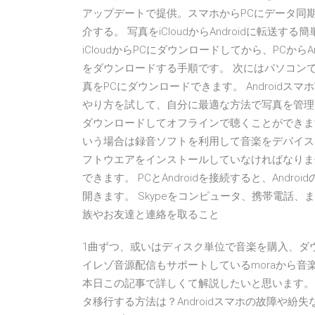
アップデートで提供。スマホからPCにデータ同
介する。 写真をiCloudからAndroidに転
iCloudからPCにダウンロードしてから、PCからA
をダウンロードする手順です。 次にはパソコン
真をPCにダウンロードできます。 Android
やり方を試して、自分に最適な方法で写真を管理しましょ
ダウンロードしてオフラインで聴くことができま
いう場合は録音ソフトを利用して音楽をデバイスに保存
フトウエアをインストールしていなければなりません。 
できます。 PCとAndroidを接続すると、And
開きます。 Skypeをコンピュータ、携帯電話
族やお友達と連絡を取ること
1曲ずつ、或いはディスク単位で音楽を購入、ダウ
イレゾ音源配信もサポートしているmoraから
本日この記事で詳しくて解説したいと思います。 【
タ移行する方法は？Androidスマホの故障や紛